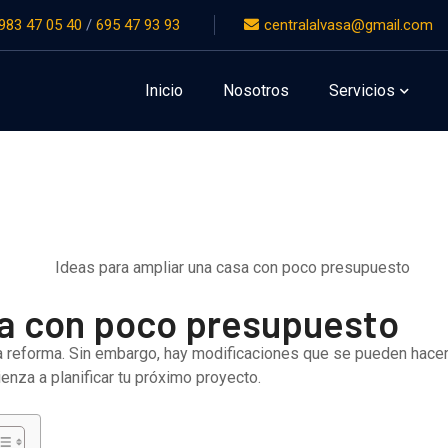
983 47 05 40
/
695 47 93 93
centralalvasa@gmail.com
as reformar tu vivienda o negocio?
Pedir presupuesto 
Inicio
Nosotros
Servicios
sa con poco presupuesto
una reforma. Sin embargo, hay modificaciones que se pueden hac
enza a planificar tu próximo proyecto.